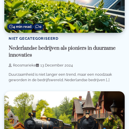
4 min read
0
NIET GECATEGORISEERD
Nederlandse bedrijven als pioniers in duurzame
innovaties
Roosmarieke
13 December 2024
Duurzaamheid is niet langer een trend, maar een noodzaak
geworden in de bedrijfswereld. Nederlandse bedrijven […]