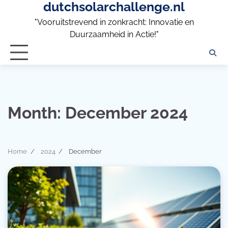
dutchsolarchallenge.nl
Skip
to
"Vooruitstrevend in zonkracht: Innovatie en
content
Duurzaamheid in Actie!"
Month:
December 2024
Home
2024
December