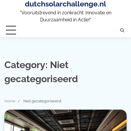
dutchsolarchallenge.nl
Skip
to
"Vooruitstrevend in zonkracht: Innovatie en
content
Duurzaamheid in Actie!"
Category:
Niet
gecategoriseerd
Home
Niet gecategoriseerd