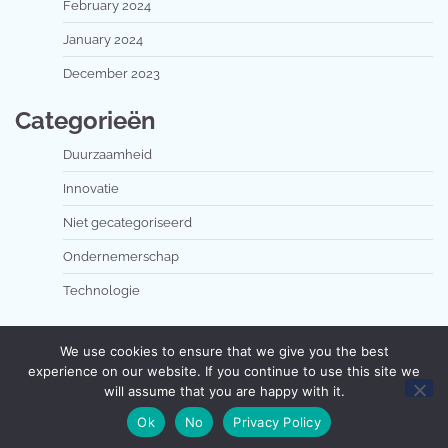
February 2024
January 2024
December 2023
Categorieën
Duurzaamheid
Innovatie
Niet gecategoriseerd
Ondernemerschap
Technologie
We use cookies to ensure that we give you the best
experience on our website. If you continue to use this site we
will assume that you are happy with it.
Copyright © 2026
dutchsolarchallenge.nl
Theme:
Ok
No
Privacy Policy
Popular Blog By
Adore Themes
.