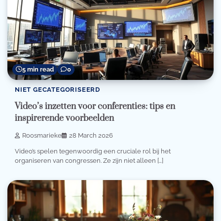
5 min read
0
NIET GECATEGORISEERD
Video’s inzetten voor conferenties: tips en
inspirerende voorbeelden
Roosmarieke
28 March 2026
Video’s spelen tegenwoordig een cruciale rol bij het
organiseren van congressen. Ze zijn niet alleen […]