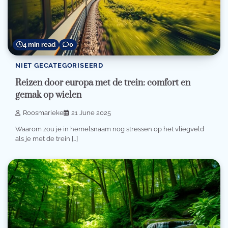
4 min read
0
NIET GECATEGORISEERD
Reizen door europa met de trein: comfort en
gemak op wielen
Roosmarieke
21 June 2025
Waarom zou je in hemelsnaam nog stressen op het vliegveld
als je met de trein […]