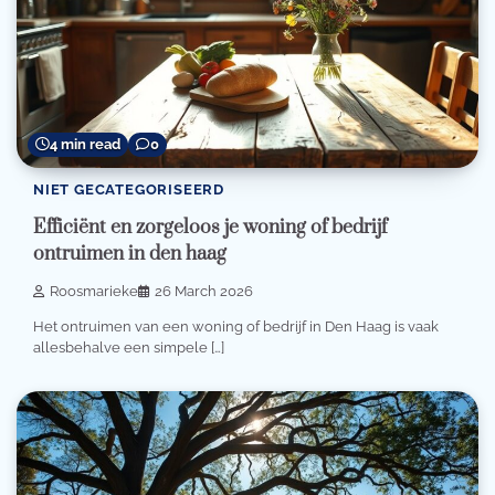
4 min read
0
NIET GECATEGORISEERD
Efficiënt en zorgeloos je woning of bedrijf
ontruimen in den haag
Roosmarieke
26 March 2026
Het ontruimen van een woning of bedrijf in Den Haag is vaak
allesbehalve een simpele […]