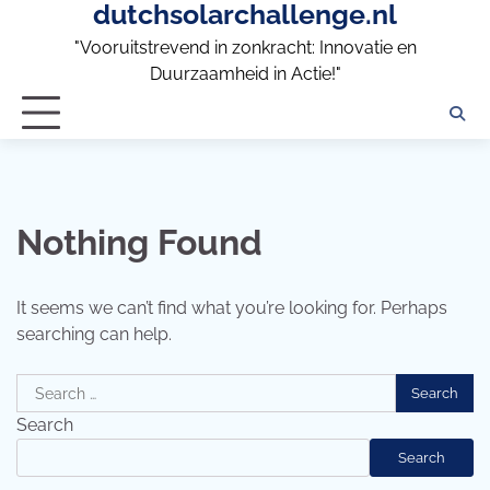
dutchsolarchallenge.nl
Skip
to
"Vooruitstrevend in zonkracht: Innovatie en
content
Duurzaamheid in Actie!"
Nothing Found
It seems we can’t find what you’re looking for. Perhaps
searching can help.
Search
for:
Search
Search