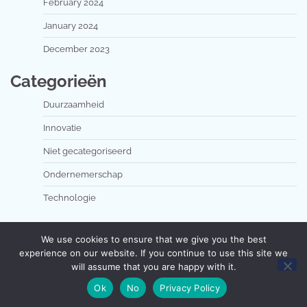
February 2024
January 2024
December 2023
Categorieën
Duurzaamheid
Innovatie
Niet gecategoriseerd
Ondernemerschap
Technologie
We use cookies to ensure that we give you the best
experience on our website. If you continue to use this site we
will assume that you are happy with it.
Copyright © 2026
dutchsolarchallenge.nl
Theme:
Ok
No
Privacy Policy
Popular Blog By
Adore Themes
.